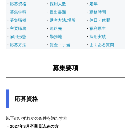
・
応募資格
・
採用人数
・
定年
・
募集学科
・
提出書類
・
勤務時間
・
募集職種
・
選考方法,場所
・
休日・休暇
・
主要職務
・
連絡先
・
福利厚生
・
雇用形態
・
勤務地
・
採用実績
・
応募方法
・
賃金・手当
・
よくある質問
募集要項
応募資格
以下のいずれかの条件を満たす方
・
2027年3月卒業見込みの方