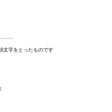
………
ices”の頭文字をとったものです
ス
………