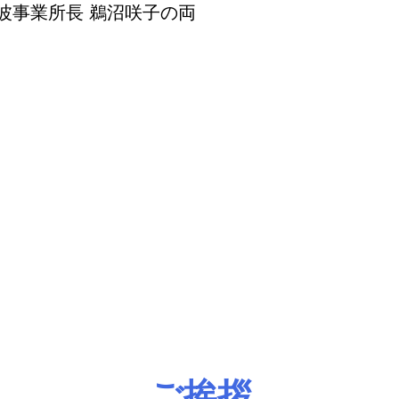
波事業所長 鵜沼咲子の両
ご挨拶