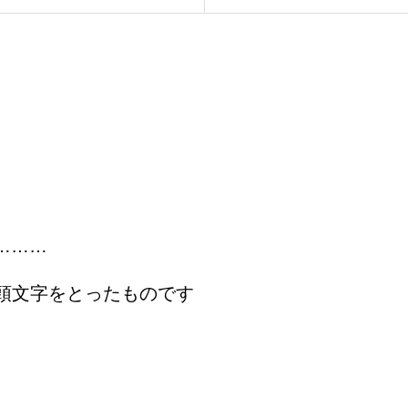
………
ices”の頭文字をとったものです